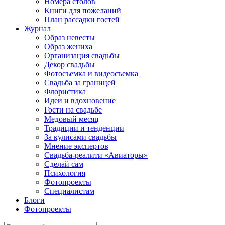
Номера столов
Книги для пожеланий
План рассадки гостей
Журнал
Образ невесты
Образ жениха
Организация свадьбы
Декор свадьбы
Фотосъемка и видеосъемка
Свадьба за границей
Флористика
Идеи и вдохновение
Гости на свадьбе
Медовый месяц
Традиции и тенденции
За кулисами свадьбы
Мнение экспертов
Свадьба-реалити «Авиаторы»
Сделай сам
Психология
Фотопроекты
Специалистам
Блоги
Фотопроекты