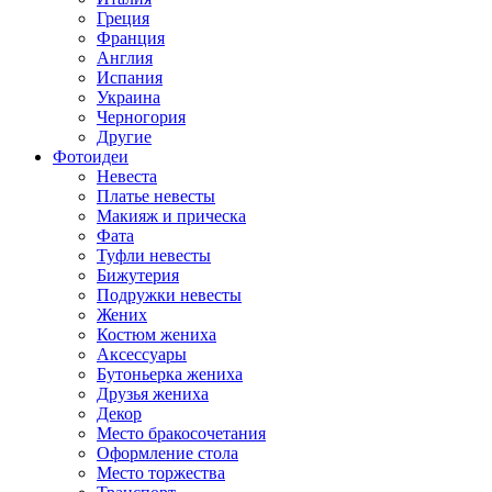
Греция
Франция
Англия
Испания
Украина
Черногория
Другие
Фотоидеи
Невеста
Платье невесты
Макияж и прическа
Фата
Туфли невесты
Бижутерия
Подружки невесты
Жених
Костюм жениха
Аксессуары
Бутоньерка жениха
Друзья жениха
Декор
Место бракосочетания
Оформление стола
Место торжества