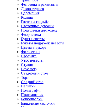
Транспорт
Фотозона и реквизиты
Декор стульев
Церемония
Кольца
Гости на свадьбе
Цветочные девочки
Подушечки для колец
Флористика
Букет невесты
Букеты подружек невесты
Цветы в декоре
Фотосессия
Прогулка
Утро невесты
Студия
Love story
Свадебный стол
Торт
Сладкий стол
Напитки
Полиграфия
Приглашения
Бонбоньерки
Банкетные карточки