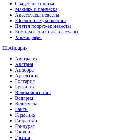
Свадебные платья
Макияж и прическа
Аксессуары невесты
Ювелирные украшения
Платья подружек невесты
Костюм жениха и аксессуары
Хореографы
Швейцария
Австралия
Австрия
Андорра
Аргентина
Болгария
Бразилия
Великобритания
Венгрия
Венесуэла
Гаити
Германия
Гибралтар
Гондурас
Гонконг
Греция