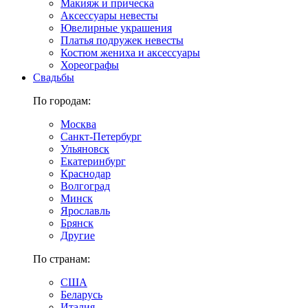
Макияж и прическа
Аксессуары невесты
Ювелирные украшения
Платья подружек невесты
Костюм жениха и аксессуары
Хореографы
Свадьбы
По городам:
Москва
Санкт-Петербург
Ульяновск
Екатеринбург
Краснодар
Волгоград
Минск
Ярославль
Брянск
Другие
По странам:
США
Беларусь
Италия