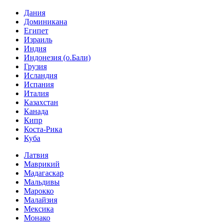
Дания
Доминикана
Египет
Израиль
Индия
Индонезия (о.Бали)
Грузия
Исландия
Испания
Италия
Казахстан
Канада
Кипр
Коста-Рика
Куба
Латвия
Маврикий
Мадагаскар
Мальдивы
Марокко
Малайзия
Мексика
Монако